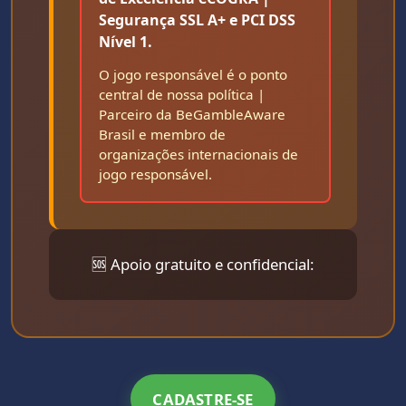
Segurança SSL A+ e PCI DSS
Nível 1.
O jogo responsável é o ponto
central de nossa política |
Parceiro da BeGambleAware
Brasil e membro de
organizações internacionais de
jogo responsável.
🆘 Apoio gratuito e confidencial:
CADASTRE-SE