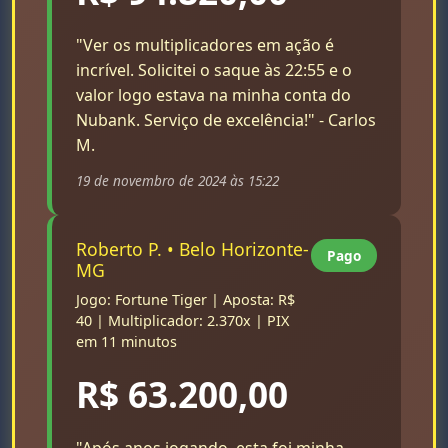
"Ver os multiplicadores em ação é
incrível. Solicitei o saque às 22:55 e o
valor logo estava na minha conta do
Nubank. Serviço de excelência!" - Carlos
M.
19 de novembro de 2024 às 15:22
Roberto P. • Belo Horizonte-
Pago
MG
Jogo: Fortune Tiger | Aposta: R$
40 | Multiplicador: 2.370x | PIX
em 11 minutos
R$ 63.200,00