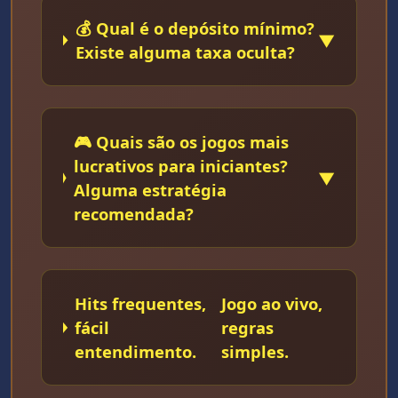
💰 Qual é o depósito mínimo?
▼
Existe alguma taxa oculta?
🎮 Quais são os jogos mais
lucrativos para iniciantes?
▼
Alguma estratégia
recomendada?
Hits frequentes,
Jogo ao vivo,
fácil
regras
entendimento.
simples.