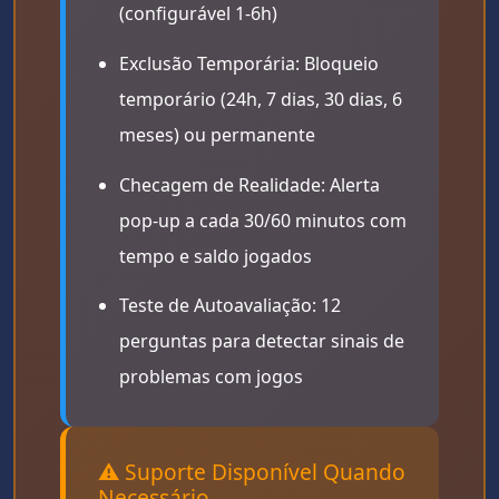
(configurável 1-6h)
Exclusão Temporária: Bloqueio
temporário (24h, 7 dias, 30 dias, 6
meses) ou permanente
Checagem de Realidade: Alerta
pop-up a cada 30/60 minutos com
tempo e saldo jogados
Teste de Autoavaliação: 12
perguntas para detectar sinais de
problemas com jogos
⚠️ Suporte Disponível Quando
Necessário