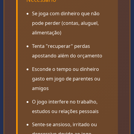
Se joga com dinheiro que não
pode perder (contas, aluguel,
alimentação)
Tenta "recuperar" perdas
apostando além do orçamento
Esconde o tempo ou dinheiro
gasto em jogo de parentes ou
amigos
O jogo interfere no trabalho,
estudos ou relações pessoais
Sente-se ansioso, irritado ou