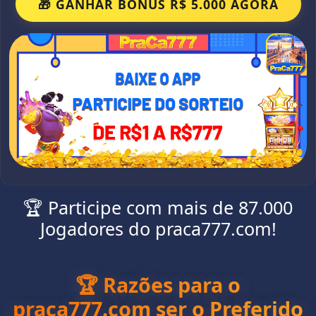
🎁 GANHAR BÔNUS R$ 5.000 AGORA
🏆 Participe com mais de 87.000
Jogadores do praca777.com!
🏆 Razões para o
praca777.com ser o Preferido