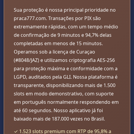
Sua proteção é nossa principal prioridade no
praca777.com. Transações por PIX são
extremamente rápidas, com um tempo médio
de confirmação de 9 minutos e 94,7% delas
completadas em menos de 15 minutos.
Operamos sob a licença de Curaçao
(#8048/JAZ) e utilizamos criptografia AES-256
para proteção máxima e conformidade com a
LGPD, auditados pela GLI. Nossa plataforma é
transparente, disponibilizando mais de 1.500
slots em modo demonstrativo, com suporte
em português normalmente respondendo em
até 60 segundos. Nosso aplicativo já foi
baixado mais de 187.000 vezes no Brasil.
✓ 1.523 slots premium com RTP de 95,8% a