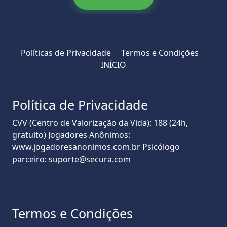
Políticas de Privacidade
Termos e Condições
INÍCIO
Política de Privacidade
CVV (Centro de Valorização da Vida): 188 (24h,
gratuito) Jogadores Anônimos:
www.jogadoresanonimos.com.br Psicólogo
parceiro:
suporte@secura.com
Termos e Condições