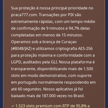
Sua proteção é nossa principal prioridade no
praca777.com. Transações por PIX são
extremamente rápidas, com um tempo médio
de confirmação de 9 minutos e 94,7% delas
completadas em menos de 15 minutos.
Operamos sob a licença de Curaçao
(#8048/JAZ) e utilizamos criptografia AES-256
para proteção máxima e conformidade com a
LGPD, auditados pela GLI. Nossa plataforma é
transparente, disponibilizando mais de 1.500
slots em modo demonstrativo, com suporte
em português normalmente respondendo em
até 60 segundos. Nosso aplicativo já foi
baixado mais de 187.000 vezes no Brasil.
✓ 1.523 slots premium com RTP de 95,8% a