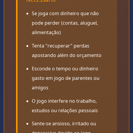
Se joga com dinheiro que não
pode perder (contas, aluguel,
alimentação)
Tenta "recuperar" perdas
apostando além do orçamento
Esconde o tempo ou dinheiro
gasto em jogo de parentes ou
amigos
O jogo interfere no trabalho,
estudos ou relações pessoais
Sente-se ansioso, irritado ou