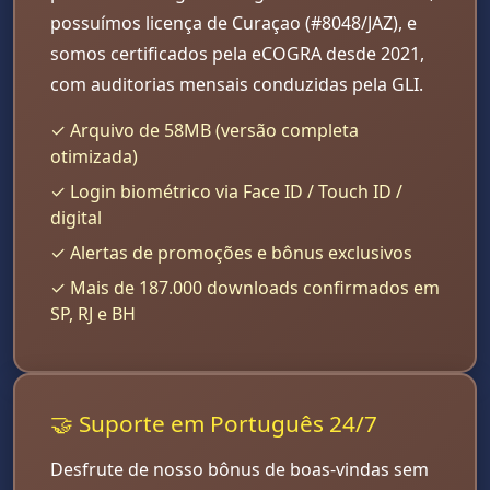
possuímos licença de Curaçao (#8048/JAZ), e
somos certificados pela eCOGRA desde 2021,
com auditorias mensais conduzidas pela GLI.
✓ Arquivo de 58MB (versão completa
otimizada)
✓ Login biométrico via Face ID / Touch ID /
digital
✓ Alertas de promoções e bônus exclusivos
✓ Mais de 187.000 downloads confirmados em
SP, RJ e BH
🤝 Suporte em Português 24/7
Desfrute de nosso bônus de boas-vindas sem