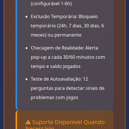
(configurável 1-6h)
Exclusão Temporária: Bloqueio
temporário (24h, 7 dias, 30 dias, 6
meses) ou permanente
Checagem de Realidade: Alerta
pop-up a cada 30/60 minutos com
tempo e saldo jogados
Teste de Autoavaliação: 12
perguntas para detectar sinais de
problemas com jogos
⚠️ Suporte Disponível Quando
Necessário