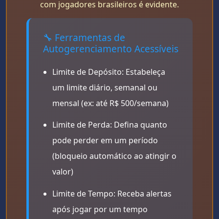
com jogadores brasileiros é evidente.
🔧 Ferramentas de
Autogerenciamento Acessíveis
Limite de Depósito: Estabeleça
um limite diário, semanal ou
mensal (ex: até R$ 500/semana)
Limite de Perda: Defina quanto
pode perder em um período
(bloqueio automático ao atingir o
valor)
Limite de Tempo: Receba alertas
após jogar por um tempo