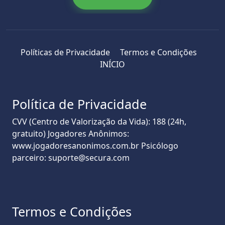
Políticas de Privacidade
Termos e Condições
INÍCIO
Política de Privacidade
CVV (Centro de Valorização da Vida): 188 (24h,
gratuito) Jogadores Anônimos:
www.jogadoresanonimos.com.br Psicólogo
parceiro:
suporte@secura.com
Termos e Condições