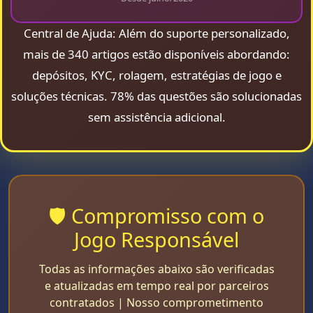
Central de Ajuda: Além do suporte personalizado,
mais de 340 artigos estão disponíveis abordando:
depósitos, KYC, rolagem, estratégias de jogo e
soluções técnicas. 78% das questões são solucionadas
sem assistência adicional.
🛡️ Compromisso com o
Jogo Responsável
Todas as informações abaixo são verificadas
e atualizadas em tempo real por parceiros
contratados | Nosso comprometimento