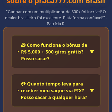
sobre o praca777.com Brasil
"Ganhar com um multiplicador de 500x foi incrível! O
dealer brasileiro foi excelente. Plataforma confiável!" -
Patrícia R.
🎁 Como funciona o bônus de
R$ 5.000 + 500 giros grátis?
▼
Posso sacar?
💳 Quanto tempo leva para
receber meu saque via PIX?
▼
Posso sacar a qualquer hora?